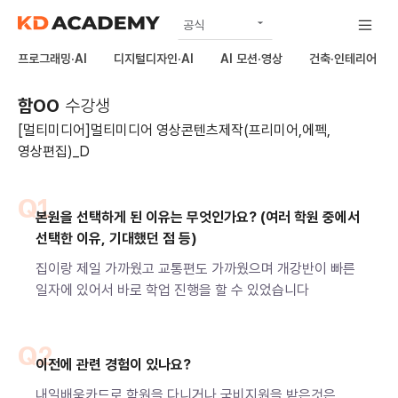
공식
노원점
프로그래밍·AI
디지털디자인·AI
AI 모션·영상
건축·인테리어
상봉점
함OO
수강생
구리남양주점
[멀티미디어]멀티미디어 영상콘텐츠제작(프리미어,에펙,
하남미사점
영상편집)_D
김포점
Q1
의정부점
본원을 선택하게 된 이유는 무엇인가요? (여러 학원 중에서
선택한 이유, 기대했던 점 등)
집이랑 제일 가까웠고 교통편도 가까웠으며 개강반이 빠른
일자에 있어서 바로 학업 진행을 할 수 있었습니다
Q2
이전에 관련 경험이 있나요?
내일배움카드로 학원을 다니거나 국비지원을 받은것은