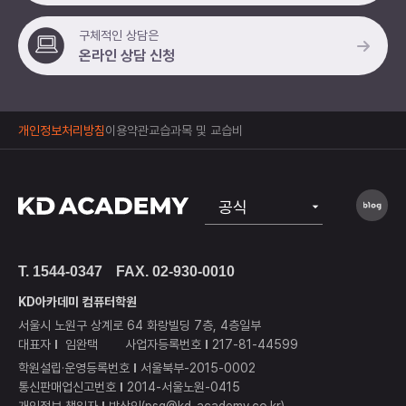
구체적인 상담은
온라인 상담 신청
개인정보처리방침
이용약관
교습과목 및 교습비
공식
노원점
T. 1544-0347
FAX. 02-930-0010
상봉점
KD아카데미 컴퓨터학원
구리남양주점
서울시 노원구 상계로 64 화랑빌딩 7층, 4층일부
대표자
임완택
사업자등록번호
217-81-44599
하남미사점
학원설립·운영등록번호
서울북부-2015-0002
통신판매업신고번호
2014-서울노원-0415
김포점
개인정보 책임자
박상인(psg@kd-academy.co.kr)